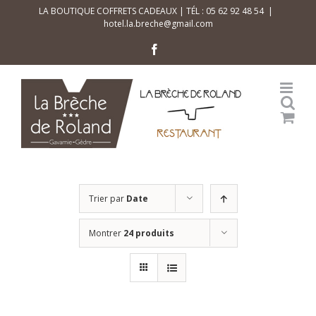
Skip
LA BOUTIQUE COFFRETS CADEAUX | TÉL : 05 62 92 48 54
|
hotel.la.breche@gmail.com
to
content
Facebook
Trier par
Date
Montrer
24 produits