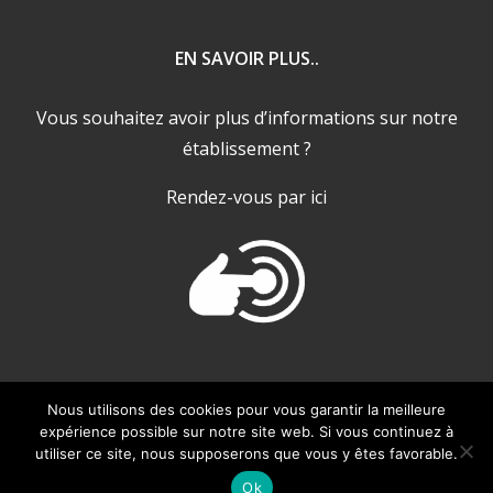
EN SAVOIR PLUS..
Vous souhaitez avoir plus d’informations sur notre
établissement ?
Rendez-vous par ici
Nous utilisons des cookies pour vous garantir la meilleure
expérience possible sur notre site web. Si vous continuez à
utiliser ce site, nous supposerons que vous y êtes favorable.
Copyright 2024 |
La Brèche de Roland ***
by
ZazpiCom
| Tous
droits réservés |
Mentions légales / CGV
Ok