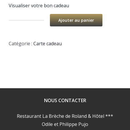
Visualiser votre bon cadeau
Ajouter au panier
quantité
de
CARTE
Catégorie :
Carte cadeau
CADEAU
LIBERTÉ
160€
NOUS CONTACTER
Restaurant La Brèche de Roland & Hôtel ***
Odile et Philippe Pujo