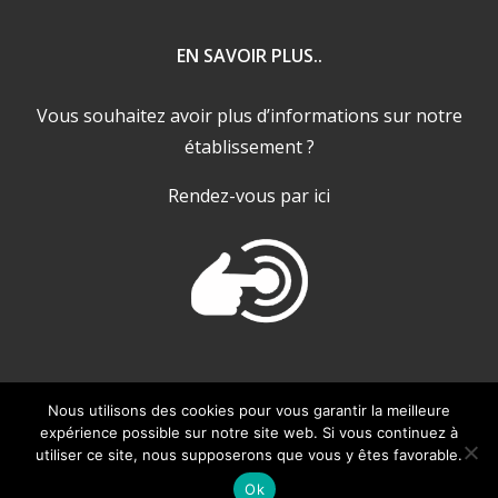
EN SAVOIR PLUS..
Vous souhaitez avoir plus d’informations sur notre
établissement ?
Rendez-vous par ici
Nous utilisons des cookies pour vous garantir la meilleure
expérience possible sur notre site web. Si vous continuez à
utiliser ce site, nous supposerons que vous y êtes favorable.
Copyright 2024 |
La Brèche de Roland ***
by
ZazpiCom
| Tous
droits réservés |
Mentions légales / CGV
Ok