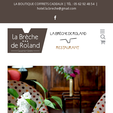
Skip
LA BOUTIQUE COFFRETS CADEAUX | TÉL : 05 62 92 48 54
|
hotel.la.breche@gmail.com
to
content
Facebook