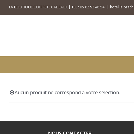
Skip
LA BOUTIQUE COFFRETS CADEAUX | TÉL : 05 62 92 48 54
|
hotel.la.bre
to
content
Aucun produit ne correspond à votre sélection.
NOUS CONTACTER